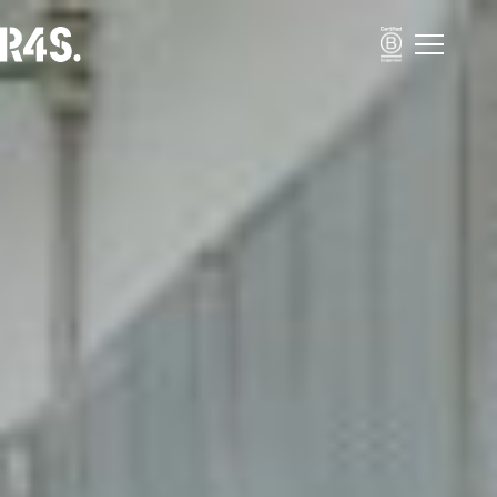
Menú
Portfolio
Nosotros
Soluciones
Impact Business Strategy
Sustainability Activation
Resilient Supply Chains
Inclusive Business
Academia
Impacto
Blog