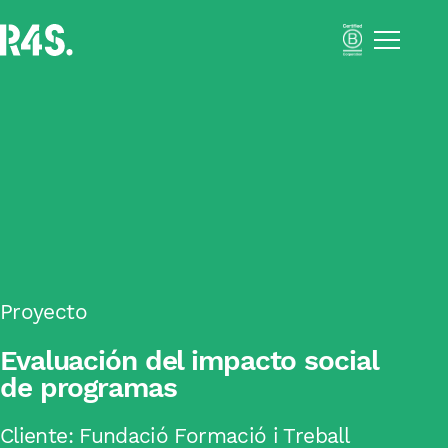
Menú
Portfolio
Nosotros
Soluciones
Impact Business Strategy
Sustainability Activation
Resilient Supply Chains
Inclusive Business
Academia
Impacto
Proyecto
Blog
Evaluación del impacto social
Català
de programas
Español
Cliente:
Fundació Formació i Treball