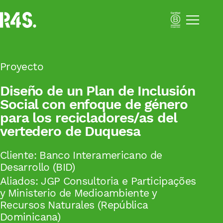
Menú
Portfolio
Nosotros
Soluciones
Impact Business Strategy
Proyecto
Sustainability Activation
Diseño de un Plan de Inclusión
Social con enfoque de género
Resilient Supply Chains
para los recicladores/as del
vertedero de Duquesa
Inclusive Business
Academia
Impacto
Cliente:
Banco Interamericano de
Blog
Desarrollo (BID)
Aliados:
JGP Consultoria e Participações
Català
y Ministerio de Medioambiente y
Recursos Naturales (República
Español
Dominicana)