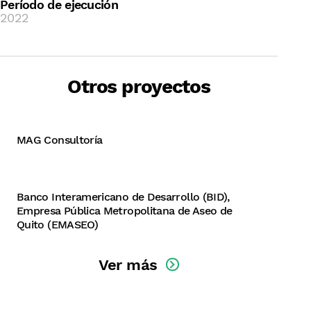
Período de ejecución
2022
Planes de inclusión social para
recicladores de los vertederos de
Otros proyectos
Quibdó y Buenaventura (Colombia)
Fortalecimiento del Programa de
Recolección Diferenciada de
Residuos Reciclables del Distrito
MAG Consultoría
Metropolitano de Quito (Ecuador)
Banco Interamericano de Desarrollo (BID),
Empresa Pública Metropolitana de Aseo de
Quito (EMASEO)
Ver más