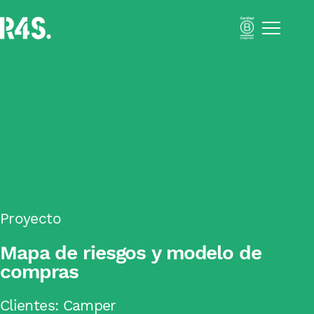
Menú
Portfolio
Nosotros
Soluciones
Impact Business Strategy
Sustainability Activation
Resilient Supply Chains
Inclusive Business
Academia
Impacto
Proyecto
Blog
Mapa de riesgos y modelo de
Català
compras
Español
Clientes:
Camper