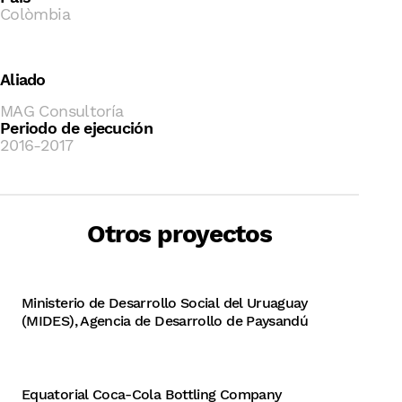
Colòmbia
Aliado
MAG Consultoría
Periodo de ejecución
2016-2017
Apoyo en la creación de una
cooperativa para la clasificación y
venta de ropa de segunda mano
Otros proyectos
en Paysandú (Uruguay)
Diagnóstico e implementación de
un sistema de recolección y
Ministerio de Desarrollo Social del Uruaguay
reciclaje de envases de bebidas en
(MIDES), Agencia de Desarrollo de Paysandú
Conakry (Guinea)
Equatorial Coca-Cola Bottling Company