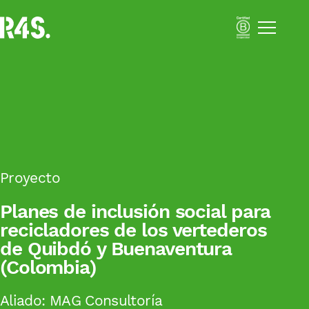
Menú
Portfolio
Nosotros
Soluciones
Impact Business Strategy
Sustainability Activation
Resilient Supply Chains
Proyecto
Inclusive Business
Academia
Planes de inclusión social para
Impacto
Blog
recicladores de los vertederos
de Quibdó y Buenaventura
Català
(Colombia)
Español
Aliado:
MAG Consultoría