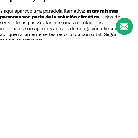
Y aquí aparece una paradoja llamativa:
estas mismas
personas son parte de la solución climática.
Lejos de
ser víctimas pasivas, las personas recicladoras
informales son agentes activos de mitigación climática,
aunque raramente se les reconozca como tal. Según
múltiples estudios:
Recuperan más del 58% del plástico reciclado
globalmente
(Winnie W., et al.,2020)
Son la columna vertebral del reciclaje
en países
del Sur Global
Reducen significativamente las emisiones de
gases de efecto invernadero
al desviar residuos
de vertederos
Pero sus contribuciones van más allá del reciclaje
directo:
Su actividad previene inundaciones
al evitar que
residuos bloqueen alcantarillas y sistemas de
drenaje—precisamente la infraestructura crítica
durante eventos climáticos extremos
Contribuyen a mejorar el uso del suelo
y