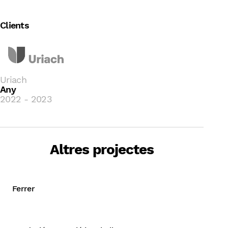
Clients
Uriach
Any
2022 - 2023
B Corp + Desenvolupament i
implementació de l’estratègia de
Altres projectes
sostenibilitat
Avaluació de l’impacte social de
Ferrer
programes