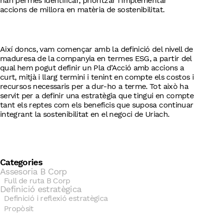
han permès identificar, prioritzar i implementar
accions de millora en matèria de sostenibilitat.
Així doncs, vam començar amb la definició del nivell de
maduresa de la companyia en termes ESG, a partir del
qual hem pogut definir un Pla d’Acció amb accions a
curt, mitjà i llarg termini i tenint en compte els costos i
recursos necessaris per a dur-ho a terme. Tot això ha
servit per a definir una estratègia que tingui en compte
tant els reptes com els beneficis que suposa continuar
integrant la sostenibilitat en el negoci de Uriach.
Categories
Assesoria B Corp
Full de ruta B Corp
Definició estratègica
Definició i reflexió estratègica
Propòsit