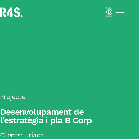
Menú
Portfolio
Nosaltres
Solucions
Impact Business Strategy
Sustainability Activation
Resilient Supply Chains
Inclusive Business
Acadèmia
Impacte
Projecte
Blog
Desenvolupament de
Català
l’estratègia i pla B Corp
Español
Clients:
Uriach