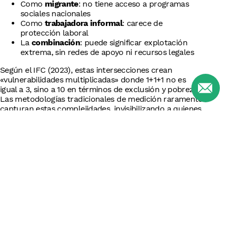
Como
migrante
: no tiene acceso a programas
sociales nacionales
Como
trabajadora informal
: carece de
protección laboral
La
combinación
: puede significar explotación
extrema, sin redes de apoyo ni recursos legales
Según el IFC (2023), estas intersecciones crean
«vulnerabilidades multiplicadas» donde 1+1+1 no es
igual a 3, sino a 10 en términos de exclusión y pobreza.
Las metodologías tradicionales de medición raramente
capturan estas complejidades, invisibilizando a quienes
más apoyo necesitan.
Las mujeres enfrentan una doble invisibilidad en las
estadísticas de pobreza. Mientras que en el sector
formal de gestión de residuos «las mujeres representan
solo el 22% de la fuerza laboral» (OIT, 2023), en el
sector informal su participación es mucho mayor pero
raramente documentada.
La pandemia de COVID-19 exacerbó estas
desigualdades. A nivel global “el 58 por ciento de las
mujeres empleadas trabajan en el sector informal» y