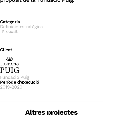
Categoria
Definició estratègica
Propòsit
Client
Fundació Puig
Període d'execució
2019-2020
Desenvolupament de l’estratègia
Altres projectes
ESG