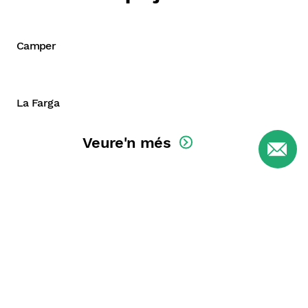
Camper
Construcció del relat i lema
La Farga
Veure'n més
Com podem ajudar-
te?